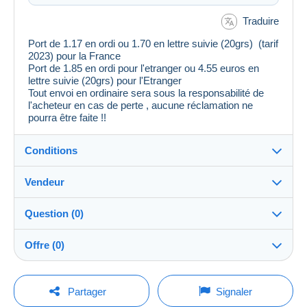
Traduire
Port de 1.17 en ordi ou 1.70 en lettre suivie (20grs) (tarif
2023) pour la France
Port de 1.85 en ordi pour l'etranger ou 4.55 euros en
lettre suivie (20grs) pour l'Etranger
Tout envoi en ordinaire sera sous la responsabilité de
l'acheteur en cas de perte , aucune réclamation ne
pourra être faite !!
Conditions
Vendeur
Destination :
Voir la liste des pays
Question (0)
lounat
100%
(11470x)
Expédition :
Offre (0)
Envoi après paiement
Boutique
Frais :
La vente sera prolongée d'une minute si une offre est
A charge de l'acheteur
Pour poser une question, vous devez ouvrir
posée moins d'une minute avant son échéance.
Partager
Signaler
une session.
Membre depuis le :
Méthodes de paiement :