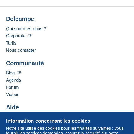
Delcampe
Qui sommes-nous ?
Corporate
Tarifs
Nous contacter
Communauté
Blog
Agenda
Forum
Vidéos
Aide
Centre d'aide
Information concernant les cookies
Acheter sur Delcampe
Notre site utilise des cookies pour les finalités suivantes : vous
Vendre sur Delcampe
fournir les services demandés, assurer la sécurité sur notre