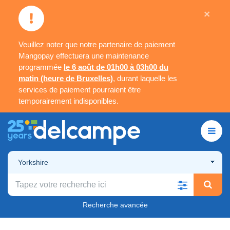
×
Veuillez noter que notre partenaire de paiement
Mangopay effectuera une maintenance
programmée
le 6 août de 01h00 à 03h00 du
matin (heure de Bruxelles)
, durant laquelle les
services de paiement pourraient être
temporairement indisponibles.
Yorkshire
Recherche avancée