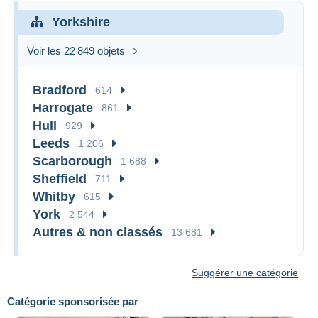
Yorkshire
Voir les 22 849 objets
Bradford
614
Harrogate
861
Hull
929
Leeds
1 206
Scarborough
1 688
Sheffield
711
Whitby
615
York
2 544
Autres & non classés
13 681
Suggérer une catégorie
Catégorie sponsorisée par