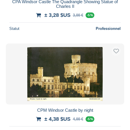
CPA Windsor Castle The Quadrangle Showing Statue of
Charles II
± 3,28 $US
3,00 €
-5 %
Statut
Professionnel
CPM Windsor Castle by night
± 4,38 $US
4,00 €
-5 %