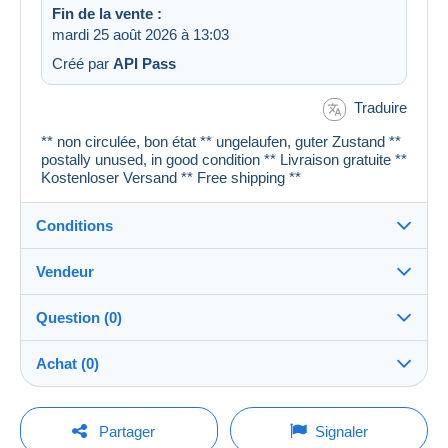
Fin de la vente :
mardi 25 août 2026 à 13:03
Créé par
API Pass
Traduire
** non circulée, bon état ** ungelaufen, guter Zustand **
postally unused, in good condition ** Livraison gratuite **
Kostenloser Versand ** Free shipping **
Conditions
Vendeur
Détails des conditions de vente
Question (0)
Expédition
cartespostales_de
100%
(176909x)
Envoi après paiement dans les 1 jours
Achat (0)
PRO
Boutique
Garantie :
Droit de rétractation
|
Frais de retour à charge de
Pour poser une question, vous devez ouvrir
Dernière actualisation : 15:31:42
Partager
Signaler
l’acheteur.
une session.