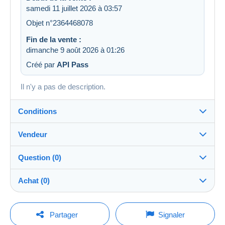
samedi 11 juillet 2026 à 03:57
Objet n°2364468078
Fin de la vente :
dimanche 9 août 2026 à 01:26
Créé par
API Pass
Il n'y a pas de description.
Conditions
Vendeur
Détails des conditions de vente
Question (0)
Expédition
LesTresorsDeVictoria
99%
(26815x)
Envoi après paiement dans les 7 jours
Achat (0)
PRO
Boutique
Remise en main propre :
Oui
Pour poser une question, vous devez ouvrir
Dernière actualisation : 01:55:31
Partager
Signaler
une session.
Nom :