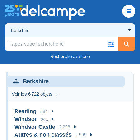
Berkshire
Recherche avancée
Berkshire
Voir les 6 722 objets
Reading
584
Windsor
841
Windsor Castle
2 298
Autres & non classés
2 999