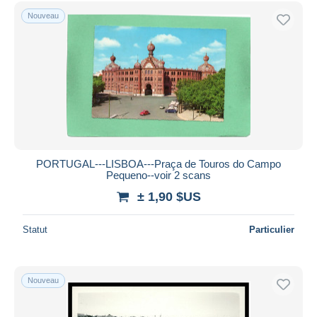
Uniquement en réduction
Nouveau
Livraison gratuite
Méthodes de paiement
PayPal
Virement bancaire
Visa
Mastercard
Bancontact
PORTUGAL---LISBOA---Praça de Touros do Campo
iDeal
Pequeno--voir 2 scans
Maestro
± 1,90 $US
Tout désélectionner
Statut
Particulier
Résidence du vendeur
Monde entier
Nouveau