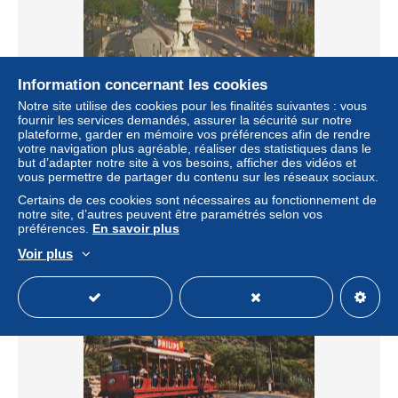
Information concernant les cookies
Notre site utilise des cookies pour les finalités suivantes : vous
fournir les services demandés, assurer la sécurité sur notre
Portugal Lisboa Praça Dos Restauradores E Avenida Da
plateforme, garder en mémoire vos préférences afin de rendre
Liberdade Oblitera #SAP900
votre navigation plus agréable, réaliser des statistiques dans le
± 17,27 $US
but d’adapter notre site à vos besoins, afficher des vidéos et
vous permettre de partager du contenu sur les réseaux sociaux.
Certains de ces cookies sont nécessaires au fonctionnement de
Statut
Particulier
notre site, d’autres peuvent être paramétrés selon vos
préférences.
En savoir plus
Voir plus
Nouveau