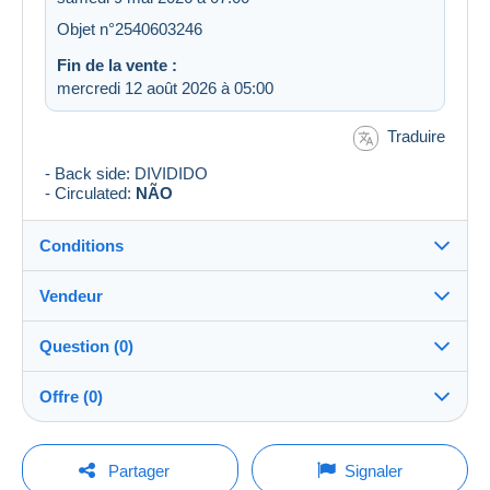
Objet n°2540603246
Fin de la vente :
mercredi 12 août 2026 à 05:00
Traduire
- Back side: DIVIDIDO
- Circulated:
NÃO
Conditions
Vendeur
Destination :
Voir la liste des pays
Question (0)
cartofilista
100%
(8212x)
Expédition :
Offre (0)
Envoi après paiement
Boutique
Frais :
La vente sera prolongée d'une minute si une offre est
A charge de l'acheteur
Pour poser une question, vous devez ouvrir
posée moins d'une minute avant son échéance.
Partager
Signaler
une session.
Membre depuis le :