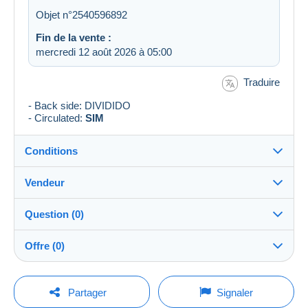
Objet n°2540596892
Fin de la vente :
mercredi 12 août 2026 à 05:00
Traduire
- Back side: DIVIDIDO
- Circulated:
SIM
Conditions
Vendeur
Destination :
Voir la liste des pays
Question (0)
cartofilista
100%
(8216x)
Expédition :
Offre (0)
Envoi après paiement
Boutique
Frais :
La vente sera prolongée d'une minute si une offre est
A charge de l'acheteur
Pour poser une question, vous devez ouvrir
posée moins d'une minute avant son échéance.
Partager
Signaler
une session.
Membre depuis le :
Méthodes de paiement :