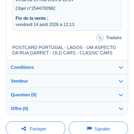
Objet n°2544700982
Fin de la vente :
vendredi 14 août 2026 à 12:13
Traduire
POSTCARD PORTUGAL - LAGOS - UM ASPECTO
DA RUA GARRET - OLD CARS - CLASSIC CARS
Conditions
Vendeur
Destination :
Voir la liste des pays
Question (0)
Oldpaperandmore
100%
(5635x)
Expédition :
Offre (0)
Envoi après paiement
Boutique
Frais :
La vente sera prolongée d'une minute si une offre est
A charge de l'acheteur
Pour poser une question, vous devez ouvrir
posée moins d'une minute avant son échéance.
Partager
Signaler
une session.