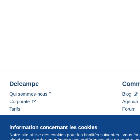
Delcampe
Comm
Qui sommes-nous ?
Blog
Corporate
Agenda
Tarifs
Forum
Nous contacter
Vidéos
Information concernant les cookies
Notre site utilise des cookies pour les finalités suivantes : vous f
plateforme, garder en mémoire vos préférences afin de rendre votr