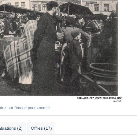
ntez sur l'image pour zoomer
luations (2)
Offres (17)