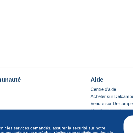
unauté
Aide
Centre d'aide
Acheter sur Delcamp
Vendre sur Delcampe
Un site sécurisé
ournir les services demandés, assurer la sécurité sur notre
e navigation plus agréable, réaliser des statistiques dans le