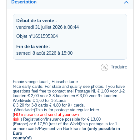
Description
Début de la vente :
vendredi 31 juillet 2026 à 08:44
Objet n°1691595304
Fin de la vente :
samedi 8 août 2026 à 15:00
Traduire
Fraaie vroege kaart , Hubsche karte.
Nice early cards. For state and quality see photos.If you have
questions feel free to contact me! Postage NL € 1,00 voor 1-2
kaarten € 2,00 voor 3-8 kaarten en € 3,00 voor 9+ kaarten .
Worldwide € 1,60 for 1-2cards
€ 3,20 for 3-8 cards € 4,80 for 9+ cards.
.(Worldwide)This is for postage via regular letter
(
NO insurance and send at your own
risk!
) Registration/Insurance possible for € 13,00
(Europe) or € 17,50 (rest of the World)this postage is for 1
or more cards!Payment via Banktransfer
(only possible in
Euro
county's!)