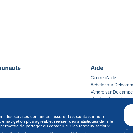
unauté
Aide
Centre d'aide
Acheter sur Delcamp
Vendre sur Delcampe
Un site sécurisé
ournir les services demandés, assurer la sécurité sur notre
e navigation plus agréable, réaliser des statistiques dans le
e standard
s permettre de partager du contenu sur les réseaux sociaux.