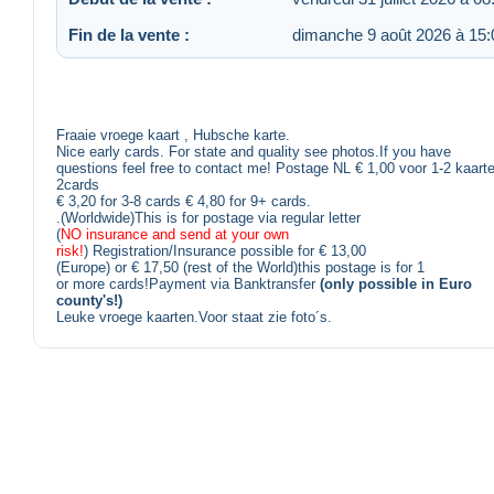
Fin de la vente :
dimanche 9 août 2026 à 15:
Fraaie vroege kaart , Hubsche karte.
Nice early cards. For state and quality see photos.If you have
questions feel free to contact me! Postage NL € 1,00 voor 1-2 kaarte
2cards
€ 3,20 for 3-8 cards € 4,80 for 9+ cards.
.(Worldwide)This is for postage via regular letter
(
NO insurance and send at your own
risk!
) Registration/Insurance possible for € 13,00
(Europe) or € 17,50 (rest of the World)this postage is for 1
or more cards!Payment via Banktransfer
(only possible in Euro
county's!)
Leuke vroege kaarten.Voor staat zie foto´s.