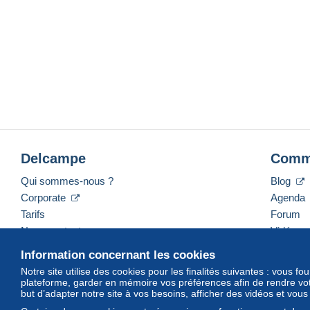
Delcampe
Comm
Qui sommes-nous ?
Blog
Corporate
Agenda
Tarifs
Forum
Nous contacter
Vidéos
Information concernant les cookies
Notre site utilise des cookies pour les finalités suivantes : vous f
plateforme, garder en mémoire vos préférences afin de rendre votr
Français
USD
America/Indiana/Vevay
Mod
but d’adapter notre site à vos besoins, afficher des vidéos et vou