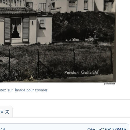
ntez sur l'image pour zoomer
re (0)
:44
Objet n°1691778415