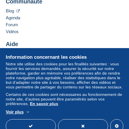
Communauté
France
Blog
Paiement par :
Ajouter ce vendeur aux favoris
Agenda
Contacter le vendeur
De 1gr à 500gr
Forum
Ajouter ce vendeur à ma liste noire
7,59 €
Vidéos
De 501gr à 749gr
Aide
9,29 €
Centre d'aide
Information concernant les cookies
De 750gr à 999gr
Acheter sur Delcampe
Notre site utilise des cookies pour les finalités suivantes : vous
Vendre sur Delcampe
9,59 €
fournir les services demandés, assurer la sécurité sur notre
plateforme, garder en mémoire vos préférences afin de rendre
Un site sécurisé
De 1000gr à 1999gr
votre navigation plus agréable, réaliser des statistiques dans le
but d’adapter notre site à vos besoins, afficher des vidéos et
11,19 €
vous permettre de partager du contenu sur les réseaux sociaux.
Certains de ces cookies sont nécessaires au fonctionnement de
De 2000gr à 4999gr
notre site, d’autres peuvent être paramétrés selon vos
17,39 €
préférences.
En savoir plus
Voir plus
De 5000gr à 9999gr
Français
USD
Mode standard
America/
25,29 €