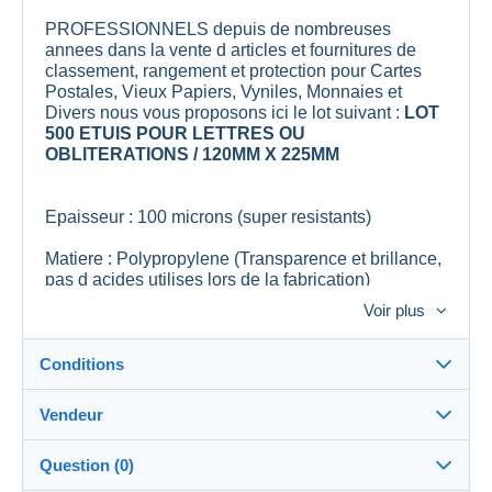
PROFESSIONNELS depuis de nombreuses
annees dans la vente d articles et fournitures de
classement, rangement et protection pour Cartes
Postales, Vieux Papiers, Vyniles, Monnaies et
Divers nous vous proposons ici le lot suivant :
LOT
500 ETUIS POUR LETTRES OU
OBLITERATIONS / 120MM X 225MM
Epaisseur : 100 microns (super resistants)
Matiere : Polypropylene (Transparence et brillance,
pas d acides utilises lors de la fabrication)
Voir plus
Dimensions : 120mm x 225mm
Conditionnement : Paquets de 100
Conditions
Lieu de Fabrication : Union Europeenne
Vendeur
Détails des conditions de vente
Decrochement de 2 mm pour faciliter l insertion
Question (0)
Expédition
Remise en mains propres possible, sur rendez
lescollectophiles
100%
(9045x)