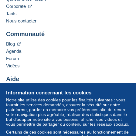
Zone 1
Corporate
Langues parlées :
Français,
Anglais (Royaume-Uni)
Tarifs
Zone 2
Nous contacter
Adresse professionnelle :
FRANCOIS JARRY
Communauté
Cette zone comprend
un pays
.
71 BIS BOULEVARD DU GENERAL GIRAUD
94100
SAINT MAUR DES FOSSES
Blog
Colis postal normal
France
Agenda
Forum
Paiement par :
Ajouter ce vendeur aux favoris
Vidéos
Contacter le vendeur
De 1gr à 500gr
Ajouter ce vendeur à ma liste noire
Aide
7,59 €
Centre d'aide
De 501gr à 749gr
Information concernant les cookies
Acheter sur Delcampe
9,29 €
Notre site utilise des cookies pour les finalités suivantes : vous
Vendre sur Delcampe
fournir les services demandés, assurer la sécurité sur notre
De 750gr à 999gr
plateforme, garder en mémoire vos préférences afin de rendre
Un site sécurisé
votre navigation plus agréable, réaliser des statistiques dans le
9,59 €
but d’adapter notre site à vos besoins, afficher des vidéos et
vous permettre de partager du contenu sur les réseaux sociaux.
De 1000gr à 1999gr
Certains de ces cookies sont nécessaires au fonctionnement de