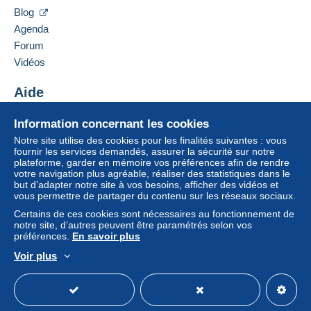
VÕRU MAAKOND
Zone 1
Blog
66009
SARU KYLA
Agenda
Estonie
Zone 2
Forum
Vidéos
Ajouter ce vendeur aux favoris
Zone 3
Contacter le vendeur
Aide
Ajouter ce vendeur à ma liste noire
Centre d'aide
Cette zone comprend
un pays
.
Information concernant les cookies
Pour avoir accès aux informations
Acheter sur Delcampe
de livraison, vous devez être
Notre site utilise des cookies pour les finalités suivantes : vous
Lettre (format normal/petite lettre)
membre et ouvrir une session.
Vendre sur Delcampe
fournir les services demandés, assurer la sécurité sur notre
plateforme, garder en mémoire vos préférences afin de rendre
Un site sécurisé
Paiement par :
votre navigation plus agréable, réaliser des statistiques dans le
Se
S'inscri
but d’adapter notre site à vos besoins, afficher des vidéos et
connect
re
er
vous permettre de partager du contenu sur les réseaux sociaux.
De 0,01 € à 19,99 €
Certains de ces cookies sont nécessaires au fonctionnement de
1,80 €
notre site, d’autres peuvent être paramétrés selon vos
préférences.
En savoir plus
De 20,00 € à 79,99 €
Voir plus
8,30 €
Français
USD
Mode standard
America/
À partir de 80,00 €
0,00 €