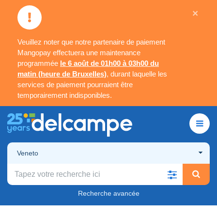
×
Veuillez noter que notre partenaire de paiement
Mangopay effectuera une maintenance
programmée
le 6 août de 01h00 à 03h00 du
matin (heure de Bruxelles)
, durant laquelle les
services de paiement pourraient être
temporairement indisponibles.
Veneto
Recherche avancée