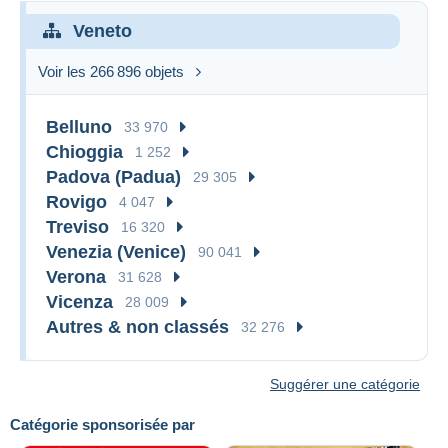
Veneto
Voir les 266 896 objets
Belluno
33 970
Chioggia
1 252
Padova (Padua)
29 305
Rovigo
4 047
Treviso
16 320
Venezia (Venice)
90 041
Verona
31 628
Vicenza
28 009
Autres & non classés
32 276
Suggérer une catégorie
Catégorie sponsorisée par