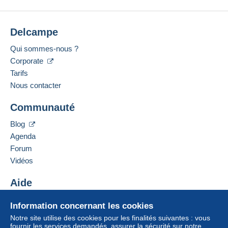
Delcampe
Qui sommes-nous ?
Corporate
Tarifs
Nous contacter
Communauté
Blog
Agenda
Forum
Vidéos
Aide
Centre d'aide
Information concernant les cookies
Acheter sur Delcampe
Notre site utilise des cookies pour les finalités suivantes : vous
Vendre sur Delcampe
fournir les services demandés, assurer la sécurité sur notre