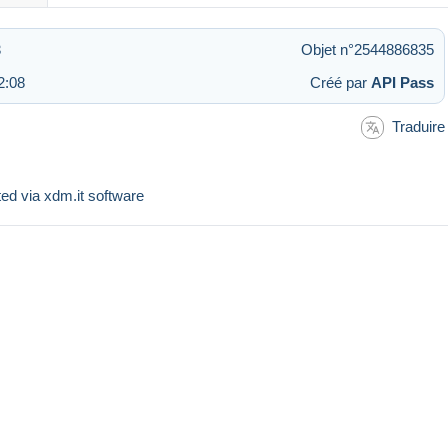
3
Objet n°2544886835
2:08
Créé par
API Pass
Traduire
sted via xdm.it software