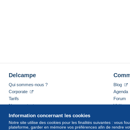
Delcampe
Comm
Qui sommes-nous ?
Blog
Corporate
Agenda
Tarifs
Forum
Nous contacter
Vidéos
Information concernant les cookies
Notre site utilise des cookies pour les finalités suivantes : vous f
plateforme, garder en mémoire vos préférences afin de rendre votr
Français
USD
America/Indiana/Vevay
Mod