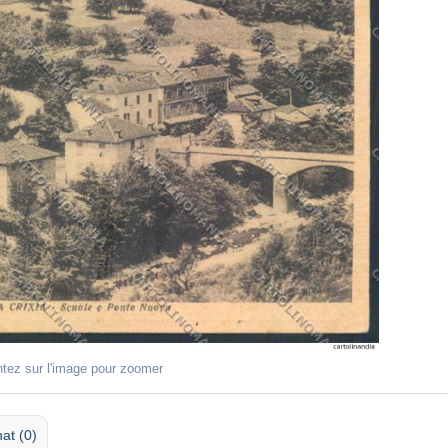
ntez sur l'image pour zoomer
at (0)