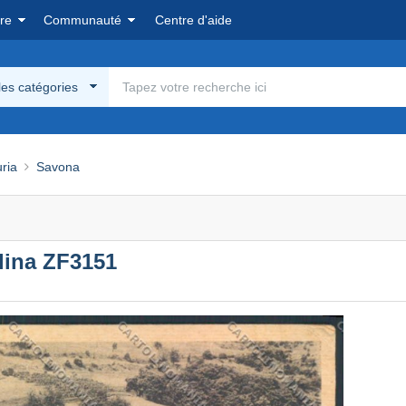
re
Communauté
Centre d'aide
les catégories
uria
Savona
lina ZF3151