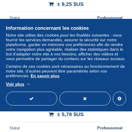
± 9,25 $US
Statut
Professionnel
Information concernant les cookies
Notre site utilise des cookies pour les finalités suivantes : vous
Nouveau
fournir les services demandés, assurer la sécurité sur notre
plateforme, garder en mémoire vos préférences afin de rendre
votre navigation plus agréable, réaliser des statistiques dans le
but d’adapter notre site à vos besoins, afficher des vidéos et
vous permettre de partager du contenu sur les réseaux sociaux.
Certains de ces cookies sont nécessaires au fonctionnement de
notre site, d’autres peuvent être paramétrés selon vos
préférences.
En savoir plus
Voir plus
Roma Città Tempio di Venere Roma Giubileo Anno Santo
cartolina MX2233
± 5,78 $US
Statut
Professionnel