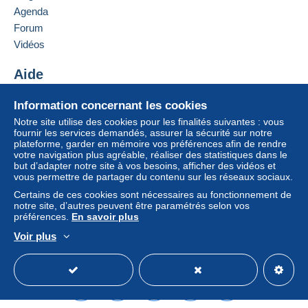
France
Agenda
paiement integré au site
sera remboursé par le
Forum
vendeur à l’acheteur. Un achat non payé peut
Ajouter ce vendeur aux favoris
entraîner des conséquences au niveau du compte
Vidéos
Contacter le vendeur
de l’acheteur.
Ajouter ce vendeur à ma liste noire
Aide
Si les conditions de vente du vendeur comportent
des clauses relatives au paiement, celles-ci sont à
Centre d'aide
Information concernant les cookies
considérer comme nulles et non avenues. Les
Acheter sur Delcampe
Notre site utilise des cookies pour les finalités suivantes : vous
conditions de paiement du site Delcampe, telles
Vendre sur Delcampe
fournir les services demandés, assurer la sécurité sur notre
que définies dans les
conditions d’utilisation
, sont
plateforme, garder en mémoire vos préférences afin de rendre
Un site sécurisé
les seules applicables.
votre navigation plus agréable, réaliser des statistiques dans le
but d’adapter notre site à vos besoins, afficher des vidéos et
Les achats doivent être payés dans les
14 jours
vous permettre de partager du contenu sur les réseaux sociaux.
suivant la réception du décompte final de la part du
Certains de ces cookies sont nécessaires au fonctionnement de
vendeur.
notre site, d’autres peuvent être paramétrés selon vos
préférences.
En savoir plus
Garantie :
Voir plus
Droit de rétractation
|
Frais de retour à charge de
Français
USD
Mode standard
America/
l’acheteur.
Pour connaître les délais de retour et de
remboursement du lot, consultez les
conditions
générales d’utilisation
.