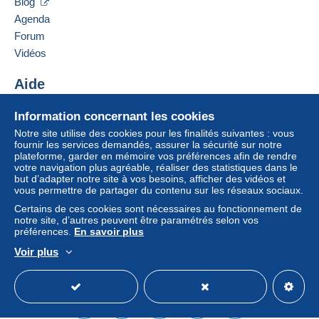
Blog
Un paiement ne passant pas par
le système de
France
Agenda
paiement integré au site
sera remboursé par le
Forum
vendeur à l’acheteur. Un achat non payé peut
Ajouter ce vendeur aux favoris
entraîner des conséquences au niveau du compte
Vidéos
Contacter le vendeur
de l’acheteur.
Ajouter ce vendeur à ma liste noire
Aide
Si les conditions de vente du vendeur comportent
des clauses relatives au paiement, celles-ci sont à
Centre d'aide
Information concernant les cookies
considérer comme nulles et non avenues. Les
Acheter sur Delcampe
Notre site utilise des cookies pour les finalités suivantes : vous
conditions de paiement du site Delcampe, telles
Vendre sur Delcampe
fournir les services demandés, assurer la sécurité sur notre
que définies dans les
conditions d’utilisation
, sont
plateforme, garder en mémoire vos préférences afin de rendre
Un site sécurisé
les seules applicables.
votre navigation plus agréable, réaliser des statistiques dans le
but d’adapter notre site à vos besoins, afficher des vidéos et
Les achats doivent être payés dans les
14 jours
vous permettre de partager du contenu sur les réseaux sociaux.
suivant la réception du décompte final de la part du
Certains de ces cookies sont nécessaires au fonctionnement de
vendeur.
notre site, d’autres peuvent être paramétrés selon vos
préférences.
En savoir plus
Garantie :
Voir plus
Droit de rétractation
|
Frais de retour à charge de
Français
USD
Mode standard
America/
l’acheteur.
Pour connaître les délais de retour et de
remboursement du lot, consultez les
conditions
générales d’utilisation
.