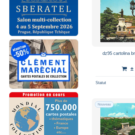
dz95 cartolina b
±
Statut
Nouveau