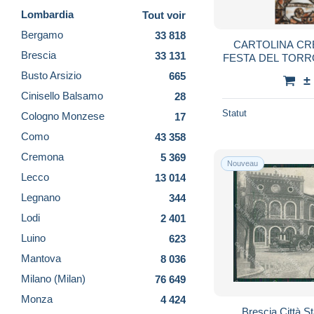
Lombardia
Tout voir
Bergamo
33 818
CARTOLINA CREMONA LOMBARDIA
Brescia
33 131
FESTA DEL TORR
2007 CREMO
Busto Arsizio
665
±
VI
Cinisello Balsamo
28
Statut
Cologno Monzese
17
Como
43 358
Cremona
5 369
Nouveau
Lecco
13 014
Legnano
344
Lodi
2 401
Luino
623
Mantova
8 036
Milano (Milan)
76 649
Monza
4 424
Brescia Città