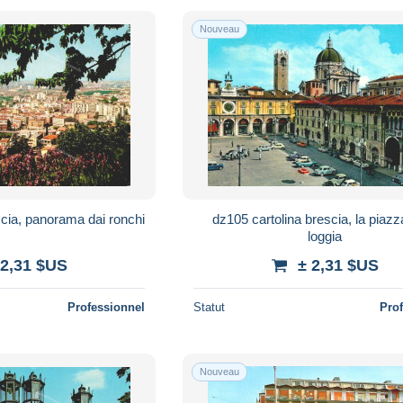
Nouveau
scia, panorama dai ronchi
dz105 cartolina brescia, la piazz
loggia
 2,31 $US
± 2,31 $US
Professionnel
Statut
Pro
Nouveau