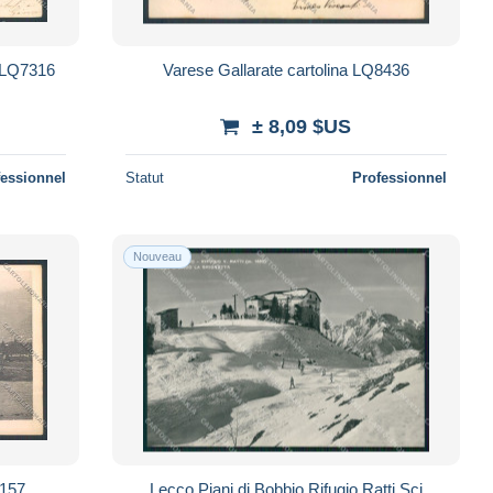
 LQ7316
Varese Gallarate cartolina LQ8436
± 8,09 $US
fessionnel
Statut
Professionnel
Nouveau
4157
Lecco Piani di Bobbio Rifugio Ratti Sci