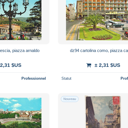
rescia, piazza arnaldo
dz94 cartolina como, piazz
 2,31 $US
± 2,31 $US
Professionnel
Statut
Pro
Nouveau