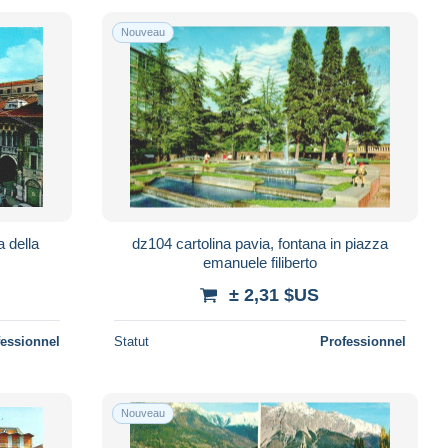
Nouveau
a della
dz104 cartolina pavia, fontana in piazza
emanuele filiberto
± 2,31 $US
fessionnel
Statut
Professionnel
Nouveau