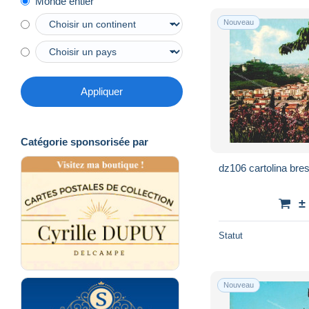
Monde entier
Nouveau
Appliquer
Catégorie sponsorisée par
dz106 cartolina bre
±
Statut
Nouveau