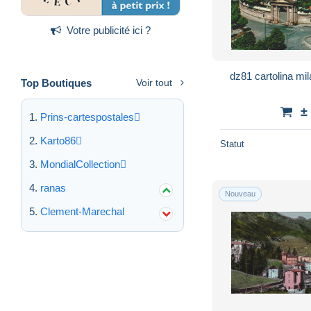
Votre publicité ici ?
dz81 cartolina mi
Top Boutiques
Voir tout
±
Prins-cartespostales
Karto86
Statut
MondialCollection
ranas
Nouveau
Clement-Marechal