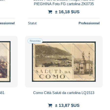
PIEGHINA Foto FG cartolina ZK0735
± 16,18 $US
fessionnel
Statut
Professionnel
Nouveau
681
Como Città Saluti da cartolina LQ1513
± 13,87 $US