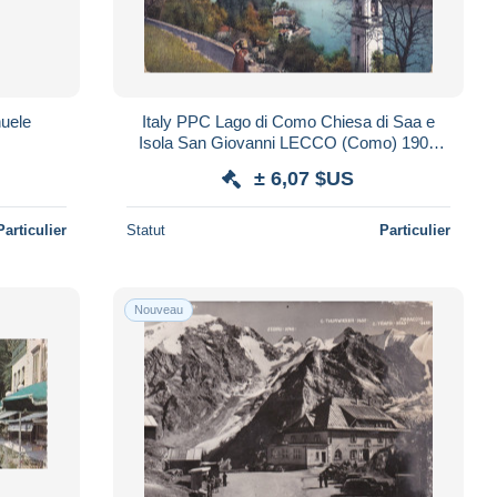
uele
Italy PPC Lago di Como Chiesa di Saa e
Isola San Giovanni LECCO (Como) 1909
KOPENHAGEN Denmark Vittorio Emanuele
± 6,07 $US
III.
Particulier
Statut
Particulier
Nouveau