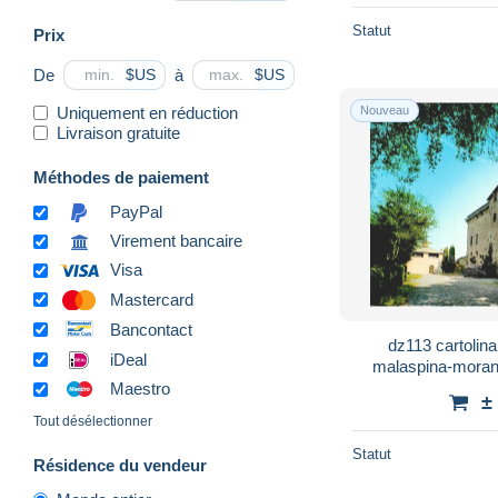
Statut
Prix
De
à
$US
$US
Uniquement en réduction
Nouveau
Livraison gratuite
Méthodes de paiement
PayPal
Virement bancaire
Visa
Mastercard
Bancontact
dz113 cartolin
iDeal
malaspina-morand
Maestro
±
Tout désélectionner
Statut
Résidence du vendeur