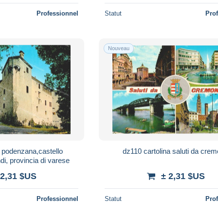
Professionnel
Statut
Pro
Nouveau
a podenzana,castello
dz110 cartolina saluti da cre
i, provincia di varese
 2,31 $US
± 2,31 $US
Professionnel
Statut
Pro