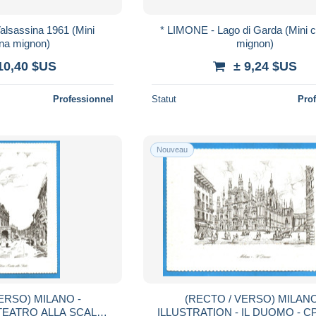
lsassina 1961 (Mini
* LIMONE - Lago di Garda (Mini c
ina mignon)
mignon)
10,40 $US
± 9,24 $US
Professionnel
Statut
Pro
Nouveau
ERSO) MILANO -
(RECTO / VERSO) MILANO
TEATRO ALLA SCALA -
ILLUSTRATION - IL DUOMO - 