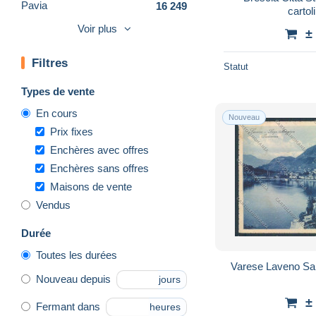
Pavia
16 249
carto
Rho
152
Voir plus
±
Sesto San Giovanni
281
Filtres
Sondrio
18 412
Statut
Varese
29 968
Types de vente
Vigevano
585
En cours
Nouveau
Autres villes
39
Prix fixes
Autres & non classés
36 469
Enchères avec offres
Enchères sans offres
Maisons de vente
Vendus
Durée
Toutes les durées
Varese Laveno Sal
Nouveau depuis
jours
±
Fermant dans
heures