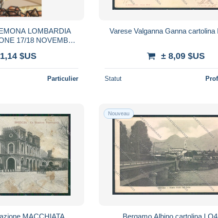
Varese Valganna Ganna cartolina
ONE 17/18 NOVEMBRE
NA LA DOLCE NON
 1,14 $US
± 8,09 $US
AGGIATA
Particulier
Statut
Pro
Nouveau
 Stazione MACCHIATA
Bergamo Albino cartolina LQ