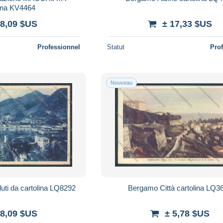
lina KV4464
 8,09 $US
± 17,33 $US
Professionnel
Statut
Pro
Nouveau
uti da cartolina LQ8292
Bergamo Città cartolina LQ3
 8,09 $US
± 5,78 $US