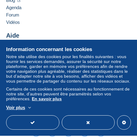
Blog
Un paiement ne passant pas par
le système de
France
Agenda
paiement integré au site
sera remboursé par le
Forum
vendeur à l’acheteur. Un achat non payé peut
Ajouter ce vendeur aux favoris
entraîner des conséquences au niveau du compte
Vidéos
Contacter le vendeur
de l’acheteur.
Ajouter ce vendeur à ma liste noire
Aide
Si les conditions de vente du vendeur comportent
des clauses relatives au paiement, celles-ci sont à
Centre d'aide
Information concernant les cookies
considérer comme nulles et non avenues. Les
Acheter sur Delcampe
conditions de paiement du site Delcampe, telles
Notre site utilise des cookies pour les finalités suivantes : vous
Vendre sur Delcampe
fournir les services demandés, assurer la sécurité sur notre
que définies dans les
conditions d’utilisation
, sont
plateforme, garder en mémoire vos préférences afin de rendre
Un site sécurisé
les seules applicables.
votre navigation plus agréable, réaliser des statistiques dans le
but d’adapter notre site à vos besoins, afficher des vidéos et
Les achats doivent être payés dans les
14 jours
vous permettre de partager du contenu sur les réseaux sociaux.
suivant la réception du décompte final de la part du
Certains de ces cookies sont nécessaires au fonctionnement de
vendeur.
notre site, d’autres peuvent être paramétrés selon vos
préférences.
En savoir plus
Garantie :
Voir plus
Droit de rétractation
|
Frais de retour à charge de
Français
USD
Mode standard
America/
l’acheteur.
Pour connaître les délais de retour et de
remboursement du lot, consultez les
conditions
générales d’utilisation
.