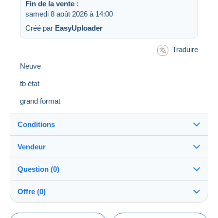
Fin de la vente :
samedi 8 août 2026 à 14:00
Créé par
EasyUploader
Traduire
Neuve
tb état
grand format
Conditions
Vendeur
Destination :
Voir la liste des pays
Question (0)
bajec51
100%
(16749x)
Expédition :
Offre (0)
Envoi après paiement
PRO
Boutique
Frais :
La vente sera prolongée d'une minute si une offre est