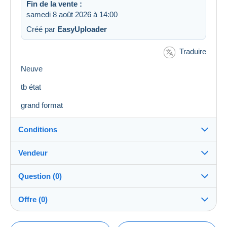
Fin de la vente :
samedi 8 août 2026 à 14:00
Créé par
EasyUploader
Traduire
Neuve
tb état
grand format
Conditions
Vendeur
Destination :
Voir la liste des pays
Question (0)
bajec51
100%
(16747x)
Expédition :
Offre (0)
Envoi après paiement
PRO
Boutique
Frais :
La vente sera prolongée d'une minute si une offre est