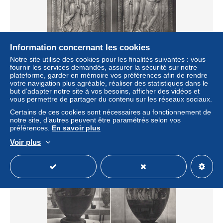
Information concernant les cookies
Notre site utilise des cookies pour les finalités suivantes : vous
Italia Brescia Dittico Queriniano Arte Romana Museo
fournir les services demandés, assurer la sécurité sur notre
Cristiano Real Photo #SBA054
plateforme, garder en mémoire vos préférences afin de rendre
± 20,73 $US
votre navigation plus agréable, réaliser des statistiques dans le
but d’adapter notre site à vos besoins, afficher des vidéos et
vous permettre de partager du contenu sur les réseaux sociaux.
Statut
Particulier
Certains de ces cookies sont nécessaires au fonctionnement de
notre site, d’autres peuvent être paramétrés selon vos
préférences.
En savoir plus
Voir plus
Nouveau