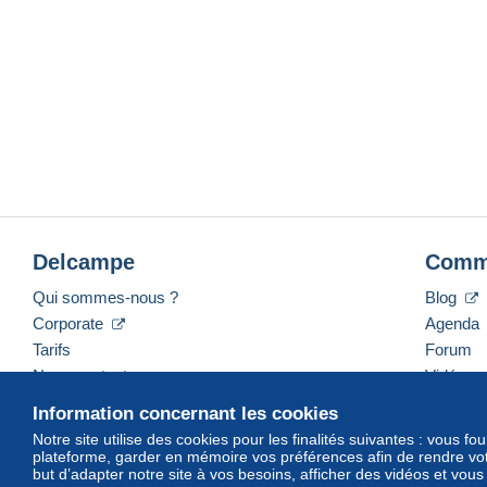
Delcampe
Comm
Qui sommes-nous ?
Blog
Corporate
Agenda
Tarifs
Forum
Nous contacter
Vidéos
Information concernant les cookies
Notre site utilise des cookies pour les finalités suivantes : vous f
plateforme, garder en mémoire vos préférences afin de rendre votr
Français
USD
America/Indiana/Vevay
Mod
but d’adapter notre site à vos besoins, afficher des vidéos et vou