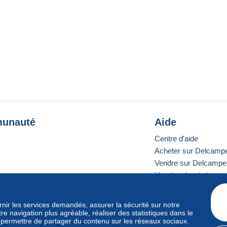
unauté
Aide
Centre d'aide
Acheter sur Delcamp
Vendre sur Delcampe
Un site sécurisé
ournir les services demandés, assurer la sécurité sur notre
e navigation plus agréable, réaliser des statistiques dans le
e standard
s permettre de partager du contenu sur les réseaux sociaux.