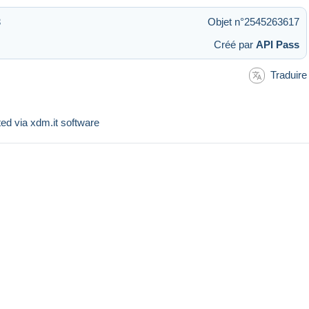
3
Objet n°2545263617
Créé par
API Pass
Traduire
sted via xdm.it software