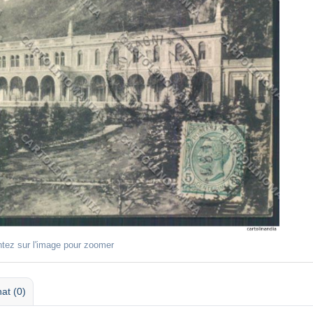
ntez sur l'image pour zoomer
at (0)