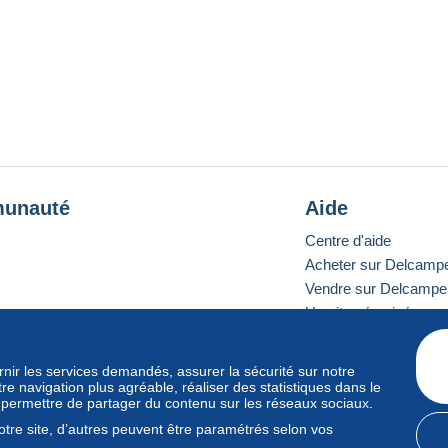
unauté
Aide
Centre d'aide
Acheter sur Delcamp
Vendre sur Delcampe
Un site sécurisé
ournir les services demandés, assurer la sécurité sur notre
e navigation plus agréable, réaliser des statistiques dans le
e standard
s permettre de partager du contenu sur les réseaux sociaux.
tre site, d’autres peuvent être paramétrés selon vos