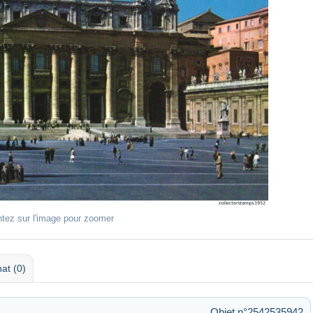
ntez sur l'image pour zoomer
at (0)
Objet n°2542535942