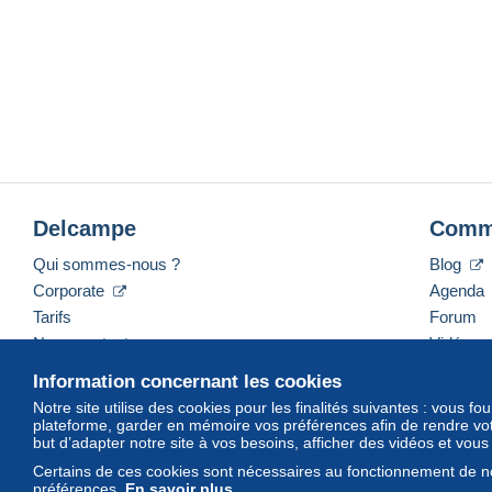
Delcampe
Comm
Qui sommes-nous ?
Blog
Corporate
Agenda
Tarifs
Forum
Nous contacter
Vidéos
Information concernant les cookies
Notre site utilise des cookies pour les finalités suivantes : vous f
plateforme, garder en mémoire vos préférences afin de rendre votr
Français
USD
America/Indiana/Vevay
Mod
but d’adapter notre site à vos besoins, afficher des vidéos et vou
Certains de ces cookies sont nécessaires au fonctionnement de no
préférences.
En savoir plus