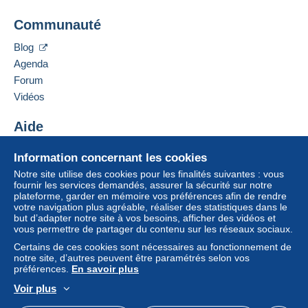
Communauté
Blog
Agenda
Forum
Vidéos
Aide
Centre d'aide
Information concernant les cookies
Acheter sur Delcampe
Notre site utilise des cookies pour les finalités suivantes : vous
Vendre sur Delcampe
fournir les services demandés, assurer la sécurité sur notre
plateforme, garder en mémoire vos préférences afin de rendre
Un site sécurisé
votre navigation plus agréable, réaliser des statistiques dans le
but d’adapter notre site à vos besoins, afficher des vidéos et
vous permettre de partager du contenu sur les réseaux sociaux.
Certains de ces cookies sont nécessaires au fonctionnement de
notre site, d’autres peuvent être paramétrés selon vos
préférences.
En savoir plus
Voir plus
Français
USD
Mode standard
America/