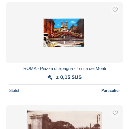
De
à
$US
$US
Uniquement en réduction
Livraison gratuite
Méthodes de paiement
PayPal
Virement bancaire
Visa
Mastercard
Bancontact
ROMA - Piazza di Spagna - Trinita dei Monti
iDeal
± 0,15 $US
Maestro
Statut
Particulier
Tout désélectionner
Résidence du vendeur
Monde entier