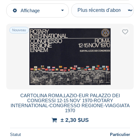
Types de vente
Affichage
Catégories principales
En cours
Cartes Postales
Prix fixes
Europe
Nouveau
Enchères avec offres
Italie
Enchères sans offres
Lazio
Maisons de vente
Roma (Rome)
Vendus
Expositions
Durée
Toutes les durées
Nouveau
jours
CARTOLINA ROMA,LAZIO-EUR PALAZZO DEI
depuis
CONGRESSI 12-15 NOV' 1970-ROTARY
INTERNATIONAL-CONGRESSO REGIONE-VIAGGIATA
Fermant
heures
1970
dans
± 2,30 $US
Prix
Statut
De
à
Particulier
$US
$US