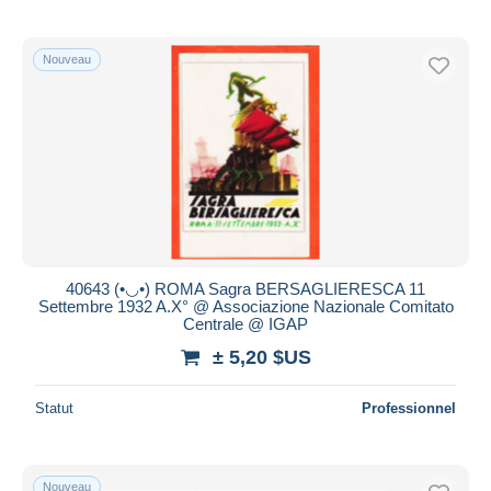
Uniquement en réduction
Livraison gratuite
Nouveau
Méthodes de paiement
PayPal
Virement bancaire
Visa
Mastercard
Bancontact
iDeal
40643 (•◡•) ROMA Sagra BERSAGLIERESCA 11
Maestro
Settembre 1932 A.X° @ Associazione Nazionale Comitato
Centrale @ IGAP
Tout désélectionner
± 5,20 $US
Résidence du vendeur
Monde entier
Statut
Professionnel
Nouveau