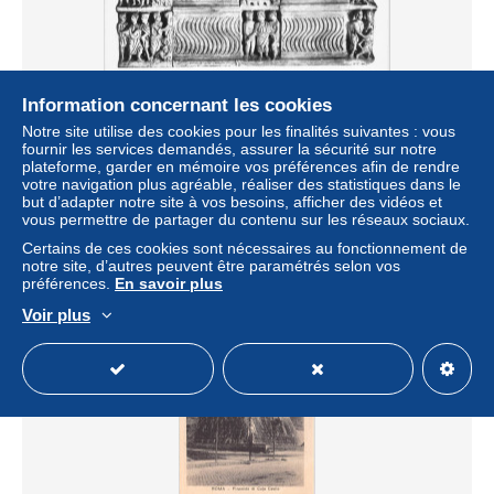
Information concernant les cookies
AJYP9-0766-ITALIE - ROMA - CATACOMBE DI S
Notre site utilise des cookies pour les finalités suivantes : vous
SEBASTIANO - Sarcofago detto del caro albani
fournir les services demandés, assurer la sécurité sur notre
plateforme, garder en mémoire vos préférences afin de rendre
± 4,05 $US
votre navigation plus agréable, réaliser des statistiques dans le
but d’adapter notre site à vos besoins, afficher des vidéos et
vous permettre de partager du contenu sur les réseaux sociaux.
Statut
Professionnel
Certains de ces cookies sont nécessaires au fonctionnement de
notre site, d’autres peuvent être paramétrés selon vos
préférences.
En savoir plus
Voir plus