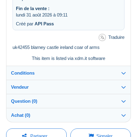
Fin de la vente :
lundi 31 août 2026 à 09:11
Créé par
API Pass
Traduire
uk42455 blarney castle ireland coar of arms
This item is listed via xdm.it software
Conditions
Vendeur
Détails des conditions de vente
Question (0)
Expédition
postcardschef2025
99%
(372x)
Envoi après paiement dans les 14 jours
Achat (0)
PRO
Boutique
Garantie :
Droit de rétractation
|
Frais de retour à charge de
Pour poser une question, vous devez ouvrir
Dernière actualisation : 11:42:33
Partager
Signaler