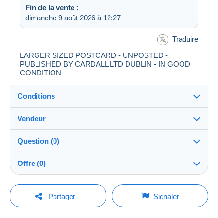
Fin de la vente :
dimanche 9 août 2026 à 12:27
Traduire
LARGER SIZED POSTCARD - UNPOSTED -
PUBLISHED BY CARDALL LTD DUBLIN - IN GOOD
CONDITION
Conditions
Vendeur
Détails des conditions de vente
Question (0)
Expédition
janespostcardshop
100%
(5648x)
Envoi après paiement dans les 14 jours
Offre (0)
Boutique
Frais de livraison :
La vente sera prolongée d'une minute si une offre est
Pour poser une question, vous devez ouvrir
posée moins d'une minute avant son échéance.
Partager
Signaler
Zone 1
une session.
Membre depuis le :
28 juin 2008