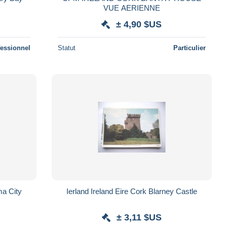
VUE AERIENNE
± 4,90 $US
fessionnel
Statut
Particulier
ma City
Ierland Ireland Eire Cork Blarney Castle
± 3,11 $US