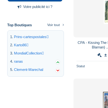
Votre publicité ici ?
Top Boutiques
Voir tout
Prins-cartespostales
CPA - Kissing The 
Karto86
Blarnan) ..
MondialCollection
±
ranas
Statut
Clement-Marechal