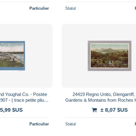
Particulier
Statut
24419 Regno Unito, Glengarriff, Roek
07 - ( trace petite pliure
Gardens & Montains from Roches Hotel, VG
bas droit )
1946
 5,99 $US
± 8,07 $US
Particulier
Statut