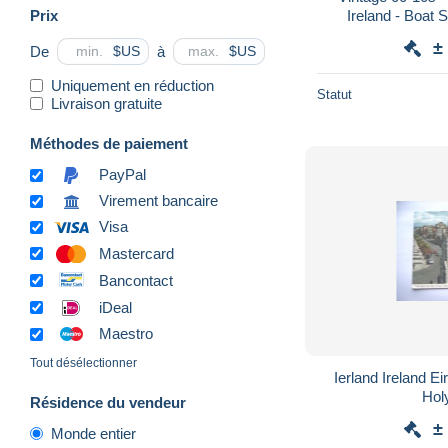
Prix
Ireland - Boat 
Condition - 2 sc
±
De
à
$US
$US
Uniquement en réduction
Statut
Livraison gratuite
Méthodes de paiement
PayPal
Virement bancaire
Visa
Mastercard
Bancontact
iDeal
Maestro
Tout désélectionner
Ierland Ireland E
Hol
Résidence du vendeur
±
Monde entier