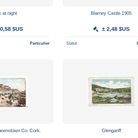
 at night
Blarney Castle 1905
 0,58 $US
± 2,48 $US
Particulier
Statut
eenstown Co. Cork.
Glengariff