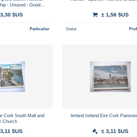
Ship - Unused - Good
ans - Valentine Dublin
 3,30 $US
± 1,56 $US
Particulier
Statut
Pro
ire Cork South Mall and
Ierland Ireland Eire Cork Panora
y Church
 3,11 $US
± 3,11 $US