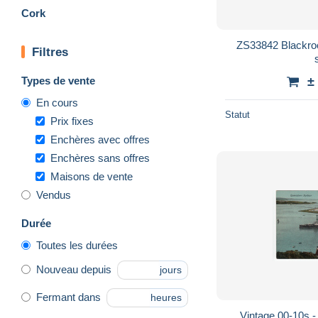
Cork
ZS33842 Blackroc
Filtres
Types de vente
±
En cours
Statut
Prix fixes
Enchères avec offres
Enchères sans offres
Maisons de vente
Vendus
Durée
Toutes les durées
Nouveau depuis
jours
Fermant dans
heures
Vintage 00-10s 