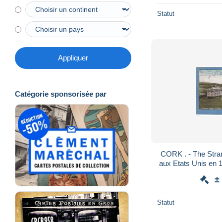
Statut
Appliquer
Catégorie sponsorisée par
CORK . - The Strand Youghal Co. - Postée
aux Etats Unis en 19
angle 
±
Statut