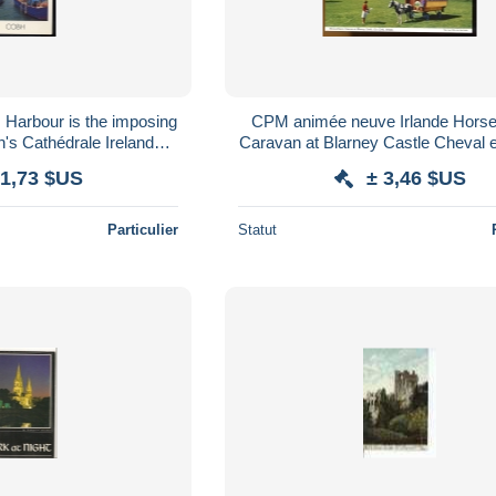
CPM animée neuve Irlande Horse Drawn
athédrale Irelande
Caravan at Blarney Castle Cheval et roulotte
 et la Cathédrale
devant le Château de Blarn
 1,73 $US
± 3,46 $US
Particulier
Statut