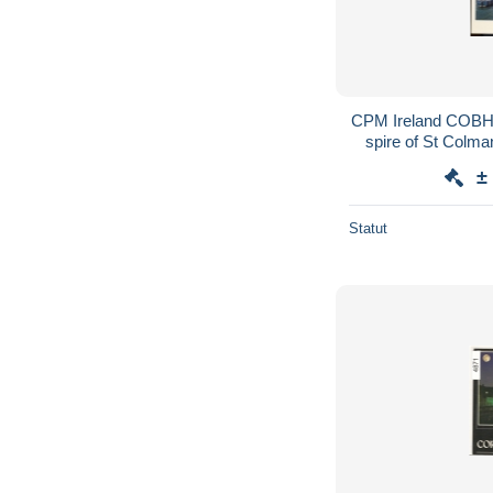
CPM Ireland COBH Harbour is the imposing
spire of St Colman's C
COBH Le Port
±
Statut