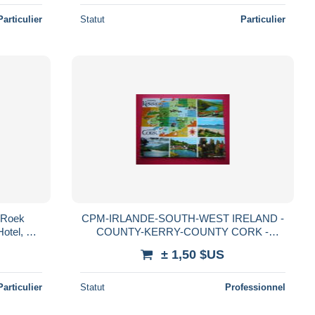
Particulier
Statut
Particulier
CPM-IRLANDE-SOUTH-WEST IRELAND -
COUNTY-KERRY-COUNTY CORK -
MULTI-VUES -VOYAGEE1990 TIMBRE /
± 1,50 $US
STAMP
Particulier
Statut
Professionnel