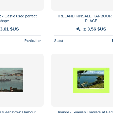
k Castle used perfect
IRELAND KINSALE HARBOUR CORK
shape
PLACE
 3,61 $US
± 3,56 $US
Particulier
Statut
- Queenstown Harbour
Irlande - Spanish Trawlers at Ban