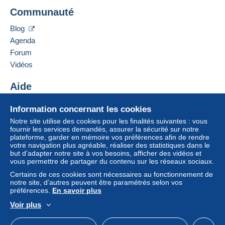
Ajouter ce vendeur aux favoris
1,20 €
Communauté
Contacter le vendeur
Ajouter ce vendeur à ma liste noire
Blog
Agenda
Conditions de paiement :
Tous les paiements se font par le site Delcampe. En
Forum
fonction des possibilités proposées par le vendeur, vous
Vidéos
pouvez utiliser
PayPal
, ajouter une
carte de
crédit/débit
ou faire un
virement
. Aucun paiement n’est
Aide
réalisé par chèque ou virement bancaire direct au
Centre d'aide
vendeur.
Information concernant les cookies
Acheter sur Delcampe
L’acheteur utilise les moyens de paiement disponibles
Notre site utilise des cookies pour les finalités suivantes : vous
Vendre sur Delcampe
fournir les services demandés, assurer la sécurité sur notre
sur Delcampe dans la page "
Mes achats : A payer
".
plateforme, garder en mémoire vos préférences afin de rendre
Un site sécurisé
votre navigation plus agréable, réaliser des statistiques dans le
Un paiement ne passant pas par
le système de
but d’adapter notre site à vos besoins, afficher des vidéos et
paiement integré au site
sera remboursé par le
vous permettre de partager du contenu sur les réseaux sociaux.
vendeur à l’acheteur. Un achat non payé peut entraîner
Certains de ces cookies sont nécessaires au fonctionnement de
des conséquences au niveau du compte de l’acheteur.
notre site, d’autres peuvent être paramétrés selon vos
préférences.
En savoir plus
Si les conditions de vente du vendeur comportent des
clauses relatives au paiement, celles-ci sont à
Voir plus
Français
USD
Mode standard
America/
considérer comme nulles et non avenues. Les