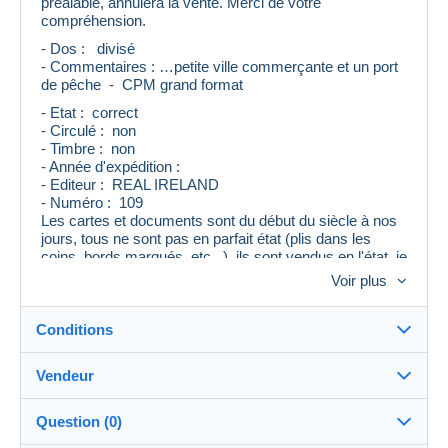
préalable, annulera la vente. Merci de votre
compréhension.
- Dos : divisé
- Commentaires : …petite ville commerçante et un port
de pêche - CPM grand format
- Etat : correct
- Circulé : non
- Timbre : non
- Année d'expédition :
- Editeur : REAL IRELAND
- Numéro : 109
Les cartes et documents sont du début du siècle à nos
jours, tous ne sont pas en parfait état (plis dans les
coins, bords marqués, etc...), ils sont vendus en l'état, je
mentionne le maximum de renseignements, mais un
Voir plus
oubli ou une erreur peut se produire.
Si vous avez le moindre doute, merci de me contacter
avant d'enchérir, je vous répondrai avec plaisir.
Conditions
Vendeur
Destination :
Voir la liste des pays
Question (0)
cartac
100%
(17175x)