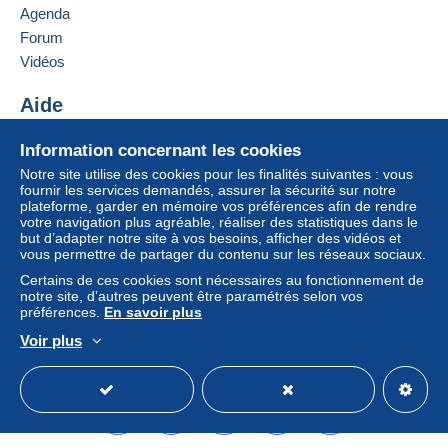
France
Agenda
Si les conditions de vente du vendeur comportent
des clauses relatives au paiement, celles-ci sont à
Forum
Ajouter ce vendeur aux favoris
considérer comme nulles et non avenues. Les
Vidéos
Contacter le vendeur
conditions de paiement du site Delcampe, telles
Ajouter ce vendeur à ma liste noire
que définies dans les
conditions d’utilisation
, sont
Aide
les seules applicables.
Centre d'aide
Information concernant les cookies
Les achats doivent être payés dans les
14 jours
Acheter sur Delcampe
suivant la réception du décompte final de la part du
Notre site utilise des cookies pour les finalités suivantes : vous
Vendre sur Delcampe
fournir les services demandés, assurer la sécurité sur notre
vendeur.
plateforme, garder en mémoire vos préférences afin de rendre
Un site sécurisé
votre navigation plus agréable, réaliser des statistiques dans le
Garantie :
but d’adapter notre site à vos besoins, afficher des vidéos et
Droit de rétractation
|
Frais de retour à charge de
vous permettre de partager du contenu sur les réseaux sociaux.
l’acheteur.
Certains de ces cookies sont nécessaires au fonctionnement de
Pour connaître les délais de retour et de
notre site, d’autres peuvent être paramétrés selon vos
remboursement du lot, consultez les
conditions
préférences.
En savoir plus
générales d’utilisation
.
Voir plus
Français
USD
Mode standard
America/
Madame, Monsieur,