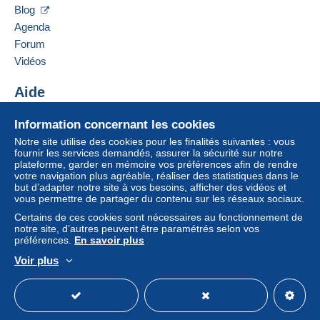
DE-8570825
Korntal-Münchingen
Blog
Un paiement ne passant pas par
le système de
Allemagne
Agenda
paiement integré au site
sera remboursé par le
Forum
vendeur à l’acheteur. Un achat non payé peut
Ajouter ce vendeur aux favoris
entraîner des conséquences au niveau du compte
Vidéos
Contacter le vendeur
de l’acheteur.
Ajouter ce vendeur à ma liste noire
Aide
Si les conditions de vente du vendeur comportent
des clauses relatives au paiement, celles-ci sont à
Centre d'aide
Information concernant les cookies
considérer comme nulles et non avenues. Les
Acheter sur Delcampe
conditions de paiement du site Delcampe, telles
Notre site utilise des cookies pour les finalités suivantes : vous
Vendre sur Delcampe
fournir les services demandés, assurer la sécurité sur notre
que définies dans les
conditions d’utilisation
, sont
plateforme, garder en mémoire vos préférences afin de rendre
Un site sécurisé
les seules applicables.
votre navigation plus agréable, réaliser des statistiques dans le
but d’adapter notre site à vos besoins, afficher des vidéos et
Les achats doivent être payés dans les
14 jours
vous permettre de partager du contenu sur les réseaux sociaux.
suivant la réception du décompte final de la part du
Certains de ces cookies sont nécessaires au fonctionnement de
vendeur.
notre site, d’autres peuvent être paramétrés selon vos
préférences.
En savoir plus
Garantie :
Voir plus
Droit de rétractation
|
Frais de retour à charge de
Français
USD
Mode standard
America/
l’acheteur.
Pour connaître les délais de retour et de
remboursement du lot, consultez les
conditions