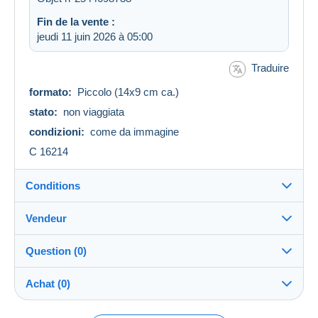
Fin de la vente :
jeudi 11 juin 2026 à 05:00
Traduire
formato:
Piccolo (14x9 cm ca.)
stato:
non viaggiata
condizioni:
come da immagine
C 16214
Conditions
Vendeur
Détails des conditions de vente
Question (0)
Expédition
pierandreacosta
100%
(695x)
Compte
Envoi après paiement dans les 14 jours
fermé
Achat (0)
PRO
Garantie :
Boutique