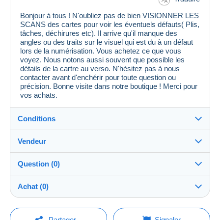
Bonjour à tous ! N'oubliez pas de bien VISIONNER LES
SCANS des cartes pour voir les éventuels défauts( Plis,
tâches, déchirures etc). Il arrive qu'il manque des
angles ou des traits sur le visuel qui est du à un défaut
lors de la numérisation. Vous achetez ce que vous
voyez. Nous notons aussi souvent que possible les
détails de la cartre au verso. N'hésitez pas à nous
contacter avant d'enchérir pour toute question ou
précision. Bonne visite dans notre boutique ! Merci pour
vos achats.
Conditions
Vendeur
Détails des conditions de vente
Question (0)
Expédition
MondialCollection
100%
(36107x)
Envoi après paiement dans les 5 jours
Achat (0)
PRO
Boutique
Garantie :
Droit de rétractation
|
Frais de retour à charge de
Pour poser une question, vous devez ouvrir
Dernière actualisation : 18:33:32
Partager
Signaler