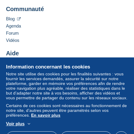
à partir de 150,00 € d'achat.
Mondial Collection
Communauté
13 CHEMIN DE TORREILLES
66510
Saint-Hippolyte
Zone 1
Blog
France
Agenda
Zone 2
Forum
Ajouter ce vendeur aux favoris
Vidéos
Contacter le vendeur
Cette zone comprend
un pays
.
Ajouter ce vendeur à ma liste noire
Aide
Mode de livraison
Pour avoir accès aux informations
Centre d'aide
Information concernant les cookies
de livraison, vous devez être
Acheter sur Delcampe
Paiement par :
membre et ouvrir une session.
Notre site utilise des cookies pour les finalités suivantes : vous
Vendre sur Delcampe
fournir les services demandés, assurer la sécurité sur notre
plateforme, garder en mémoire vos préférences afin de rendre
Un site sécurisé
Lettre (format normal/petite lettre)
Se
S'inscri
votre navigation plus agréable, réaliser des statistiques dans le
connect
re
2,50 €
but d’adapter notre site à vos besoins, afficher des vidéos et
er
vous permettre de partager du contenu sur les réseaux sociaux.
Lettre suivie (format normal/petite lettre)
Certains de ces cookies sont nécessaires au fonctionnement de
notre site, d’autres peuvent être paramétrés selon vos
4,00 €
préférences.
En savoir plus
Lettre recommandée (format normal/petite
Voir plus
lettre) + assurance (suivi)
Français
USD
Mode standard
America/