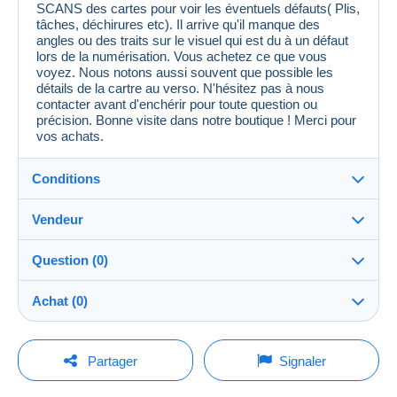
SCANS des cartes pour voir les éventuels défauts( Plis,
tâches, déchirures etc). Il arrive qu'il manque des
angles ou des traits sur le visuel qui est du à un défaut
lors de la numérisation. Vous achetez ce que vous
voyez. Nous notons aussi souvent que possible les
détails de la cartre au verso. N'hésitez pas à nous
contacter avant d'enchérir pour toute question ou
précision. Bonne visite dans notre boutique ! Merci pour
vos achats.
Conditions
Vendeur
Détails des conditions de vente
Question (0)
Expédition
MondialCollection
100%
(36156x)
Envoi après paiement dans les 5 jours
Achat (0)
PRO
Boutique
Garantie :
Droit de rétractation
|
Frais de retour à charge de
Pour poser une question, vous devez ouvrir
Dernière actualisation : 07:09:15
Partager
Signaler
l’acheteur.
une session.
Nom :
Pour connaître les délais de retour et de
Mondial Collection