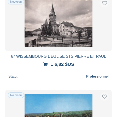
Nouveau
Uniquement en réduction
Livraison gratuite
Méthodes de paiement
PayPal
Virement bancaire
Visa
Mastercard
Bancontact
67 WISSEMBOURG L EGLISE STS PIERRE ET PAUL
iDeal
± 6,82 $US
Maestro
Statut
Professionnel
Tout désélectionner
Résidence du vendeur
Monde entier
Nouveau