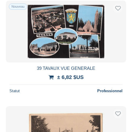
Uniquement en réduction
Nouveau
Livraison gratuite
Méthodes de paiement
PayPal
Virement bancaire
Visa
Mastercard
Bancontact
39 TAVAUX VUE GENERALE
iDeal
± 6,82 $US
Maestro
Tout désélectionner
Statut
Professionnel
Résidence du vendeur
Monde entier