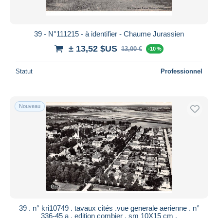
39 - N°111215 - à identifier - Chaume Jurassien
± 13,52 $US
13,00 €
-10 %
Statut
Professionnel
Nouveau
39 . n° kri10749 . tavaux cités .vue generale aerienne . n°
336-45 a . edition combier . sm 10X15 cm .