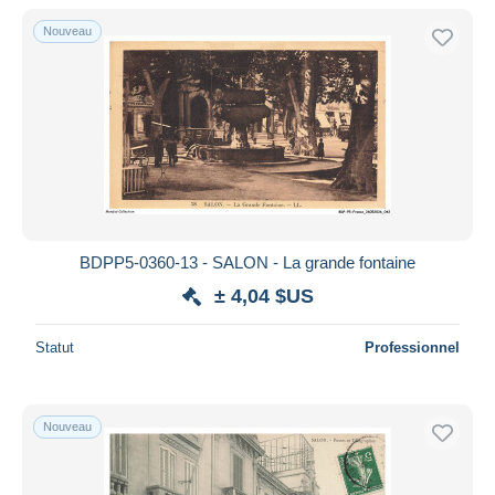
De
à
$US
$US
Nouveau
Uniquement en réduction
Livraison gratuite
Méthodes de paiement
PayPal
Virement bancaire
Visa
Mastercard
Bancontact
BDPP5-0360-13 - SALON - La grande fontaine
iDeal
± 4,04 $US
Maestro
Statut
Professionnel
Tout désélectionner
Résidence du vendeur
Monde entier
Nouveau