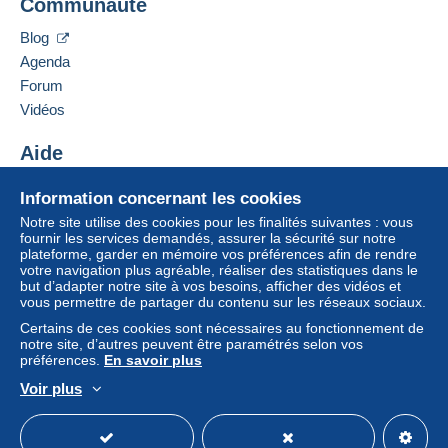
Communauté
13 CHEMIN DE TORREILLES
66510
Saint-Hippolyte
Zone 1
Blog
France
Agenda
Zone 2
Forum
Ajouter ce vendeur aux favoris
Vidéos
Contacter le vendeur
Cette zone comprend
un pays
.
Ajouter ce vendeur à ma liste noire
Aide
Mode de livraison
Pour avoir accès aux informations
Centre d'aide
Information concernant les cookies
de livraison, vous devez être
Acheter sur Delcampe
Paiement par :
membre et ouvrir une session.
Notre site utilise des cookies pour les finalités suivantes : vous
Vendre sur Delcampe
fournir les services demandés, assurer la sécurité sur notre
plateforme, garder en mémoire vos préférences afin de rendre
Un site sécurisé
Lettre (format normal/petite lettre)
Se
S'inscri
votre navigation plus agréable, réaliser des statistiques dans le
connect
re
2,50 €
er
but d’adapter notre site à vos besoins, afficher des vidéos et
vous permettre de partager du contenu sur les réseaux sociaux.
Lettre suivie (format normal/petite lettre)
Certains de ces cookies sont nécessaires au fonctionnement de
notre site, d’autres peuvent être paramétrés selon vos
4,00 €
préférences.
En savoir plus
Lettre recommandée (format normal/petite
Voir plus
lettre) + assurance (suivi)
Français
USD
Mode standard
America/
8,00 €