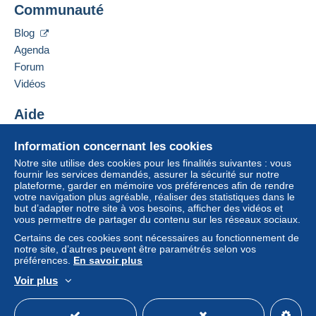
Communauté
13 CHEMIN DE TORREILLES
66510
Saint-Hippolyte
Zone 1
Blog
France
Agenda
Zone 2
Forum
Ajouter ce vendeur aux favoris
Vidéos
Contacter le vendeur
Cette zone comprend
un pays
.
Ajouter ce vendeur à ma liste noire
Aide
Mode de livraison
Pour avoir accès aux informations
Centre d'aide
Information concernant les cookies
de livraison, vous devez être
Acheter sur Delcampe
Paiement par :
membre et ouvrir une session.
Notre site utilise des cookies pour les finalités suivantes : vous
Vendre sur Delcampe
fournir les services demandés, assurer la sécurité sur notre
plateforme, garder en mémoire vos préférences afin de rendre
Un site sécurisé
Lettre (format normal/petite lettre)
Se
S'inscri
votre navigation plus agréable, réaliser des statistiques dans le
connect
re
2,50 €
but d’adapter notre site à vos besoins, afficher des vidéos et
er
vous permettre de partager du contenu sur les réseaux sociaux.
Lettre suivie (format normal/petite lettre)
Certains de ces cookies sont nécessaires au fonctionnement de
notre site, d’autres peuvent être paramétrés selon vos
4,00 €
préférences.
En savoir plus
Lettre recommandée (format normal/petite
Voir plus
lettre) + assurance (suivi)
Français
USD
Mode standard
America/
8,00 €