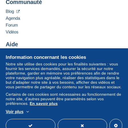
Communauté
13 CHEMIN DE TORREILLES
66510
Saint-Hippolyte
Zone 1
Blog
France
Agenda
Zone 2
Forum
Ajouter ce vendeur aux favoris
Vidéos
Contacter le vendeur
Cette zone comprend
un pays
.
Ajouter ce vendeur à ma liste noire
Aide
Mode de livraison
Pour avoir accès aux informations
Centre d'aide
Information concernant les cookies
de livraison, vous devez être
Acheter sur Delcampe
Paiement par :
membre et ouvrir une session.
Notre site utilise des cookies pour les finalités suivantes : vous
Vendre sur Delcampe
fournir les services demandés, assurer la sécurité sur notre
plateforme, garder en mémoire vos préférences afin de rendre
Un site sécurisé
Lettre (format normal/petite lettre)
Se
S'inscri
votre navigation plus agréable, réaliser des statistiques dans le
connect
re
2,50 €
er
but d’adapter notre site à vos besoins, afficher des vidéos et
vous permettre de partager du contenu sur les réseaux sociaux.
Lettre suivie (format normal/petite lettre)
Certains de ces cookies sont nécessaires au fonctionnement de
notre site, d’autres peuvent être paramétrés selon vos
4,00 €
préférences.
En savoir plus
Lettre recommandée (format normal/petite
Voir plus
lettre) + assurance (suivi)
Français
USD
Mode standard
America/
8,00 €