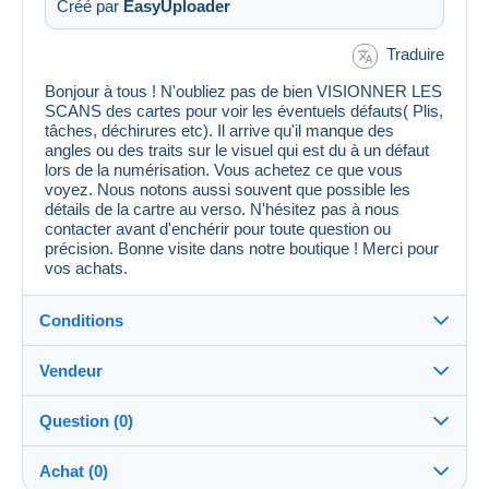
Créé par
EasyUploader
Traduire
Bonjour à tous ! N'oubliez pas de bien VISIONNER LES
SCANS des cartes pour voir les éventuels défauts( Plis,
tâches, déchirures etc). Il arrive qu'il manque des
angles ou des traits sur le visuel qui est du à un défaut
lors de la numérisation. Vous achetez ce que vous
voyez. Nous notons aussi souvent que possible les
détails de la cartre au verso. N'hésitez pas à nous
contacter avant d'enchérir pour toute question ou
précision. Bonne visite dans notre boutique ! Merci pour
vos achats.
Conditions
Vendeur
Détails des conditions de vente
Question (0)
Expédition
MondialCollection
100%
(36147x)
Envoi après paiement dans les 5 jours
Achat (0)
PRO