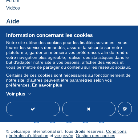
Forum
Ajouter ce vendeur aux favoris
Vidéos
Contacter le vendeur
Cette zone comprend
un pays
.
Ajouter ce vendeur à ma liste noire
Aide
Mode de livraison
Pour avoir accès aux informations
Centre d'aide
Information concernant les cookies
de livraison, vous devez être
Acheter sur Delcampe
Paiement par :
membre et ouvrir une session.
Notre site utilise des cookies pour les finalités suivantes : vous
Vendre sur Delcampe
fournir les services demandés, assurer la sécurité sur notre
plateforme, garder en mémoire vos préférences afin de rendre
Un site sécurisé
Lettre (format normal/petite lettre)
Se
S'inscri
votre navigation plus agréable, réaliser des statistiques dans le
connect
re
2,50 €
er
but d’adapter notre site à vos besoins, afficher des vidéos et
vous permettre de partager du contenu sur les réseaux sociaux.
Lettre suivie (format normal/petite lettre)
Certains de ces cookies sont nécessaires au fonctionnement de
notre site, d’autres peuvent être paramétrés selon vos
4,00 €
préférences.
En savoir plus
Lettre recommandée (format normal/petite
Voir plus
lettre) + assurance (suivi)
Français
USD
Mode standard
America/
8,00 €
Conditions de paiement :
© Delcampe International srl. Tous droits réservés.
Conditions
Tous les paiements se font par le site Delcampe. En
générales d'utilisation
et
vie privée
.
Gestion des cookies