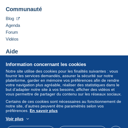
à partir de 150,00 € d'achat.
Mondial Collection
Communauté
13 CHEMIN DE TORREILLES
66510
Saint-Hippolyte
Zone 1
Blog
France
Agenda
Zone 2
Forum
Ajouter ce vendeur aux favoris
Vidéos
Contacter le vendeur
Cette zone comprend
un pays
.
Ajouter ce vendeur à ma liste noire
Aide
Mode de livraison
Pour avoir accès aux informations
Centre d'aide
Information concernant les cookies
de livraison, vous devez être
Acheter sur Delcampe
Paiement par :
membre et ouvrir une session.
Notre site utilise des cookies pour les finalités suivantes : vous
Vendre sur Delcampe
fournir les services demandés, assurer la sécurité sur notre
plateforme, garder en mémoire vos préférences afin de rendre
Un site sécurisé
Lettre (format normal/petite lettre)
Se
S'inscri
votre navigation plus agréable, réaliser des statistiques dans le
connect
re
2,50 €
er
but d’adapter notre site à vos besoins, afficher des vidéos et
vous permettre de partager du contenu sur les réseaux sociaux.
Lettre suivie (format normal/petite lettre)
Certains de ces cookies sont nécessaires au fonctionnement de
notre site, d’autres peuvent être paramétrés selon vos
4,00 €
préférences.
En savoir plus
Lettre recommandée (format normal/petite
Voir plus
lettre) + assurance (suivi)
Français
USD
Mode standard
America/