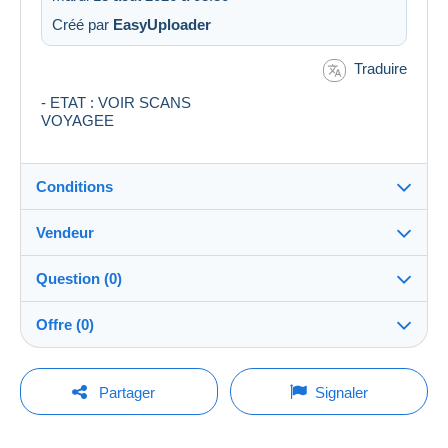
Créé par
EasyUploader
Traduire
- ETAT : VOIR SCANS
VOYAGEE
Conditions
Vendeur
Détails des conditions de vente
Question (0)
Expédition
Emilie-collections
100%
(3596x)
Envoi après paiement dans les 3 jours
Offre (0)
PRO
Boutique
Garantie :
Droit de rétractation
|
Frais de retour à charge de
La vente sera prolongée d'une minute si une offre est
Pour poser une question, vous devez ouvrir
posée moins d'une minute avant son échéance.
Partager
Signaler
l’acheteur.
une session.
Nom :
Pour connaître les délais de retour et de
Claisse Émilie
remboursement du lot, consultez les
conditions
Rafraîchir les offres
Ouvrir une session