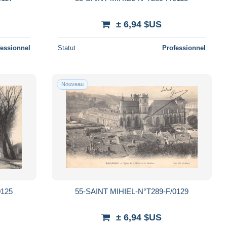
± 6,94 $US
fessionnel
Statut
Professionnel
Nouveau
0125
55-SAINT MIHIEL-N°T289-F/0129
± 6,94 $US