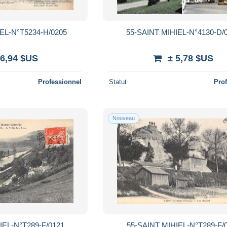
EL-N°T5234-H/0205
55-SAINT MIHIEL-N°4130-D/
 6,94 $US
± 5,78 $US
Professionnel
Statut
Pro
Nouveau
IEL-N°T289-F/0121
55-SAINT MIHIEL-N°T289-F/