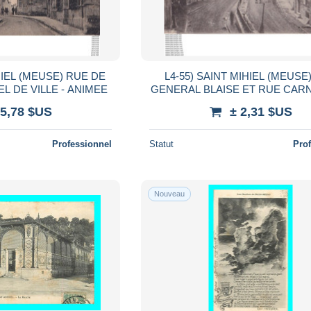
HIEL (MEUSE) RUE DE
L4-55) SAINT MIHIEL (MEUSE
L DE VILLE - ANIMEE
GENERAL BLAISE ET RUE CARNOT 
1915 - ( 2 SCANS )
 5,78 $US
± 2,31 $US
Professionnel
Statut
Pro
Nouveau