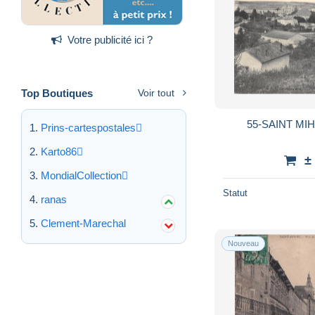
Votre publicité ici ?
Top Boutiques
Voir tout
55-SAINT MIH
Prins-cartespostales
Karto86
±
MondialCollection
Statut
ranas
Clement-Marechal
Nouveau