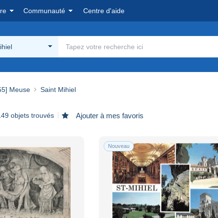
re
Communauté
Centre d'aide
ihiel
55] Meuse
Saint Mihiel
149 objets trouvés
Ajouter à mes favoris
Nouveau