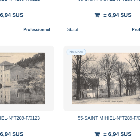
 6,94 $US
± 6,94 $US
Professionnel
Statut
Pro
Nouveau
IEL-N°T289-F/0123
55-SAINT MIHIEL-N°T289-F/
 6,94 $US
± 6,94 $US