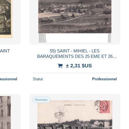
SAINT
55) SAINT - MIHIEL - LES
BARAQUEMENTS DES 25 EME ET 26
EME BATAILLONS DE CHASSEURS -
± 2,31 $US
EDITEUR RAMEAU - 2 SCANS
fessionnel
Statut
Professionnel
Nouveau