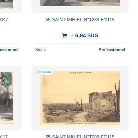
0047
55-SAINT MIHIEL-N°T289-F/0119
± 6,94 $US
fessionnel
Statut
Professionnel
Nouveau
0117
55-SAINT MIHIEL-N°T289-F/0115