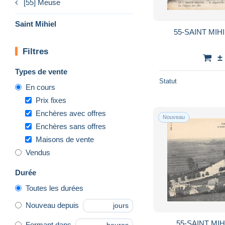
[55] Meuse
Saint Mihiel
55-SAINT MIHI
Filtres
±
Types de vente
Statut
En cours
Prix fixes
Enchères avec offres
Nouveau
Enchères sans offres
Maisons de vente
Vendus
Durée
Toutes les durées
Nouveau depuis
jours
55-SAINT MIH
Fermant dans